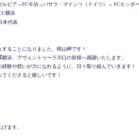
ゼルビア→
FC
今治
→
バサラ・マインツ
（ドイツ）→
FCエッダ
CC横浜
9日本代表
入することになりました、晴山岬です！
CC横浜、アヴェントゥーラ川口の皆様へ感謝いたします。
の経験や想いが力になれるように、日々取り組んでいきます！
ってくださると嬉しいです！
」
上げます。