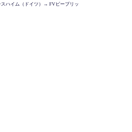
ースハイム
（ドイツ）
→
FVビーブリッ