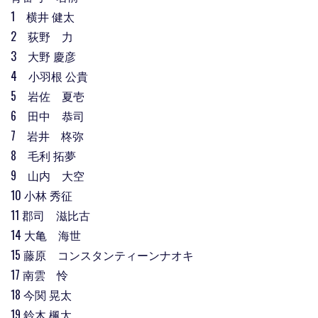
1 横井 健太
2 荻野 力
3 大野 慶彦
4 小羽根 公貴
5 岩佐 夏壱
6 田中 恭司
7 岩井 柊弥
8 毛利 拓夢
9 山内 大空
10 小林 秀征
11 郡司 滋比古
14 大亀 海世
15 藤原 コンスタンティーンナオキ
17 南雲 怜
18 今関 晃太
19 鈴木 楓太