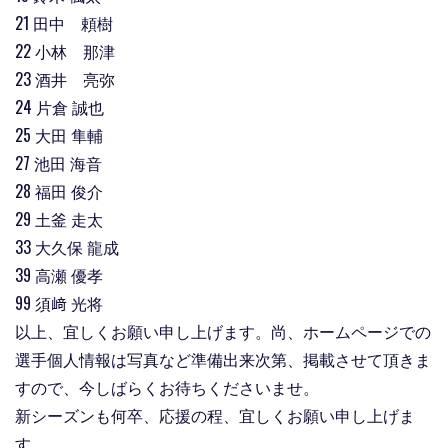
21 田中 頼樹
22 小林 那津
23 酒井 亮弥
24 片倉 誠也
25 大田 隼輔
27 池田 海音
28 福田 俊介
29 土釜 走太
33 大久保 龍成
39 高瀬 優孝
99 須﨑 光将
以上、宜しくお願い申し上げます。尚、ホームページでの
選手個人情報は写真など準備出来次第、掲載させて頂きま
すので、今しばらくお待ちくださいませ。
新シーズンも何卒、応援の程、宜しくお願い申し上げま
す。