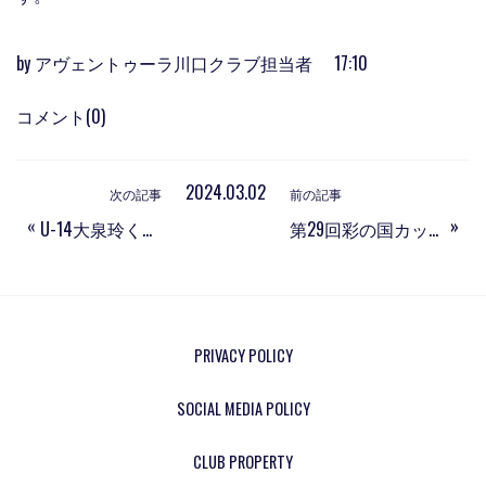
by
アヴェントゥーラ川口クラブ担当者
17:10
コメント(0)
2024.03.02
次の記事
前の記事
«
»
U-14大泉玲くんが埼玉県トレセンの練習に参加
第29回彩の国カップ埼玉県選手権大会 社会人トーナメントエントリーメンバーについて
PRIVACY POLICY
SOCIAL MEDIA POLICY
CLUB PROPERTY