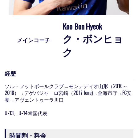
Koo Bon
Hyeok
ク・ボンヒョ
メインコーチ
ク
経歴
ソル・フットボールクラブ→モンテディオ山形（2016～
2018）→デゲバジャーロ宮崎（2017 lone)→金海市庁→FC安
養→アヴェントゥーラ川口
U-13、U-14韓国代表
時間割・料金