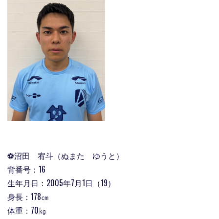
⚽沼田 宥斗（ぬまた ゆうと）
背番号：16
生年月日：2005年7月1日（19）
身長：178㎝
体重：70㎏